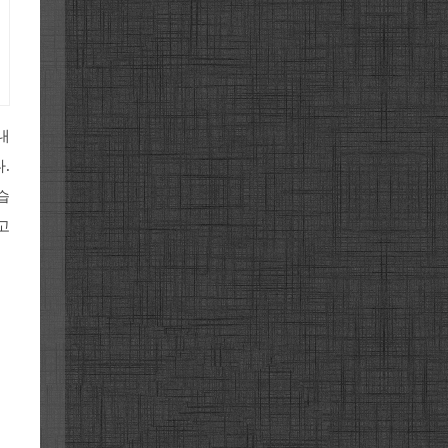
내
.
습
고