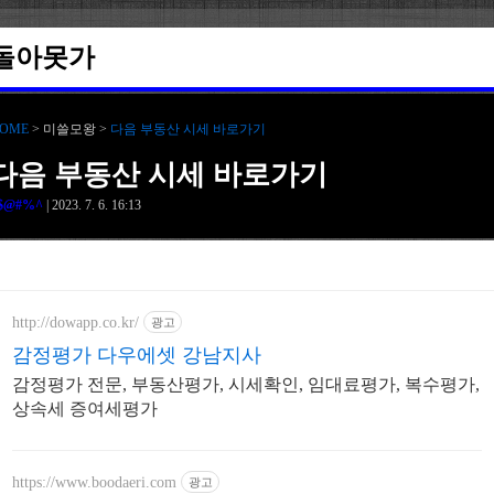
돌아못가
OME
> 미쓸모왕 >
다음 부동산 시세 바로가기
다음 부동산 시세 바로가기
$@#%^
| 2023. 7. 6. 16:13
http://dowapp.co.kr/
광고
감정평가 다우에셋 강남지사
감정평가 전문, 부동산평가, 시세확인, 임대료평가, 복수평가,
상속세 증여세평가
https://www.boodaeri.com
광고