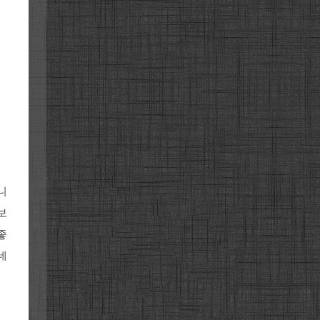
니
보
좋
네