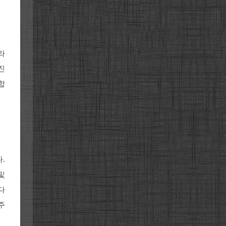
라
진
합
.
및
다
주