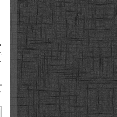
해
성
사
로
거