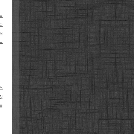
트
으
전
는
스
있
들