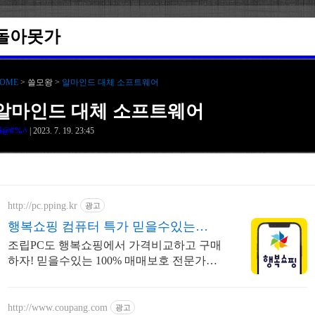
돌아못가
OME
> 쓸모왕 >
알마인드 대체 소프트웨어
알마인드 대체 소프트웨어
$@#%^
| 2023. 7. 19. 23:45
http://pc.pping.kr
광고
행복쇼핑 컴퓨터 특가 믿을수있는
100% 매매보호
조립PC도 행복쇼핑에서 가격비교하고 구매
하자! 믿을수있는 100% 매매보호 전문가의
실시간 조립PC 상담도 받고, 행복쇼핑 특가
상품도 지금 만나 보세요
http://www.coupang.com
광고