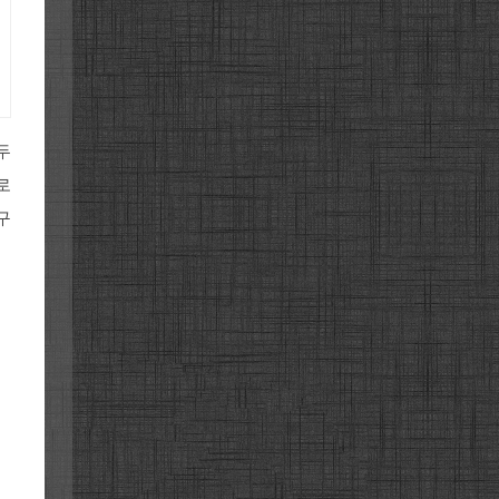
두
로
구